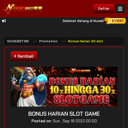
Daftar
Selamat datang di Nusabet88 Situs Game 
NUSABET88
Promotion
Bonus harian 30 slot
Kembali
BONUS HARIAN SLOT GAME
Posted on:
Sun , Sep 18 2022 00:00