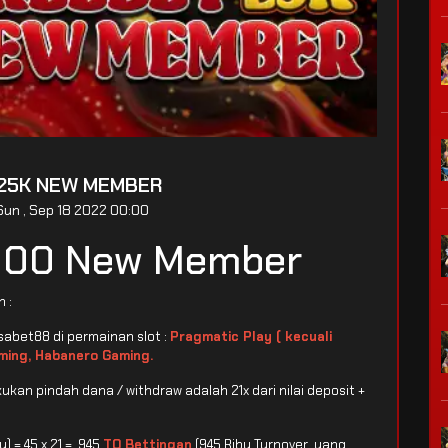
25K NEW MEMBER
Sun , Sep 18 2022 00:00
.000 New Member
 :
sabet88 di permainan slot :
Pragmatic Play ( kecuali
ming, Habanero Gaming.
ukan pindah dana / withdraw adalah 21x dari nilai deposit +
) = 45 x 21 = 945
TO Bettingan
(945 Ribu Turnover yang