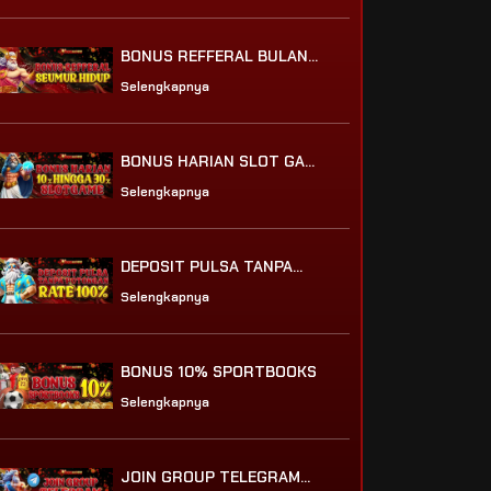
BONUS REFFERAL BULAN...
Selengkapnya
BONUS HARIAN SLOT GA...
Selengkapnya
DEPOSIT PULSA TANPA...
Selengkapnya
BONUS 10% SPORTBOOKS
Selengkapnya
JOIN GROUP TELEGRAM...