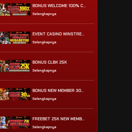
BONUS WELCOME 100% C...
Selengkapnya
EVENT CASINO WINSTRE...
Selengkapnya
BONUS CLBK 25K
Selengkapnya
BONUS NEW MEMBER 30...
Selengkapnya
FREEBET 25K NEW MEMB...
Selengkapnya