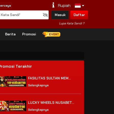
Rupiah
a No.1 di Indonesia , mainkan semua jenis permainan slot favorit kamu denga
Masuk
Daftar
Lupa Kata Sandi ?
Berita
Promosi
Promosi Terakhir
FASILITAS SULTAN MEM...
Selengkapnya
LUCKY WHEELS NUSABET...
Selengkapnya