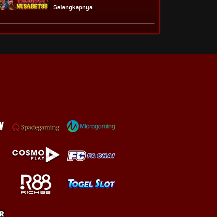
Selengkapnya