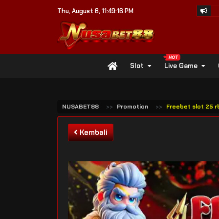
Thu, August 6, 11:49:16 PM
Slot
Live Game
NUSABET88
Promotion
Freebet slot 25 
Kembali