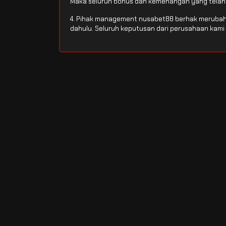
Maka seluruh bonus dan kemenangan yang telah d
4. Pihak management nusabet88 berhak merubah p
dahulu. Seluruh keputusan dari perusahaan kami 