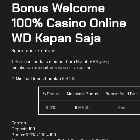
Bonus Welcome
100% Casino Online
WD Kapan Saja
Syarat dan ketentuan:
1. Promo ini berlaku member baru Nusabet88 yang
melakukan deposit perdana di live casino.
2. Minimal Deposit adalah IDR 100
% Bonus
Maksimal Bonus
Syarat Valid Bet
100%
IDR 500
25x
Contoh:
Deposit: 100
Bonus: 100% x 100 = 100